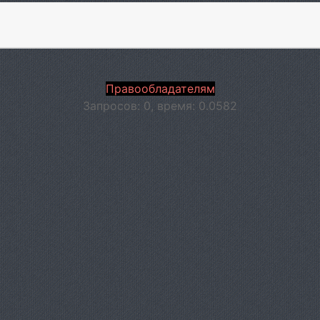
Правообладателям
Запросов: 0, время: 0.0582