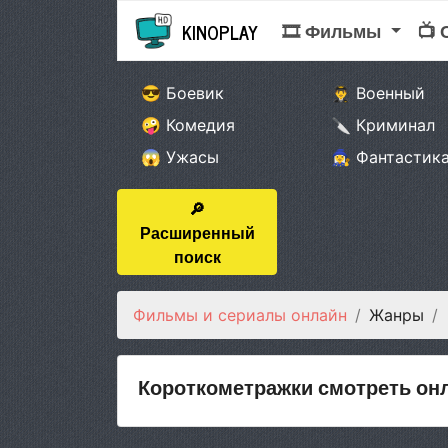
🎞 Фильмы
📺
KINOPLAY
😎 Боевик
👨‍✈️ Военный
🤪 Комедия
🔪 Криминал
😱 Ужасы
🧙‍♀️ Фантастик
🔎
Расширенный
поиск
Фильмы и сериалы онлайн
Жанры
Короткометражки смотреть он