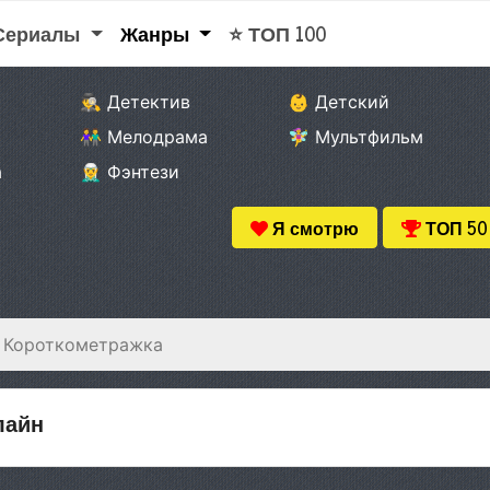
 Сериалы
Жанры
⭐ ТОП 100
🕵️‍♂️ Детектив
👶 Детский
👫 Мелодрама
🧚‍♀️ Мультфильм
а
🧝‍♂️ Фэнтези
Я смотрю
ТОП 50
Короткометражка
лайн