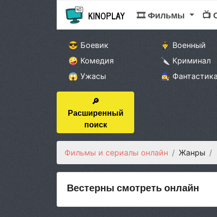
🎞 Фильмы
📺
KINOPLAY
😎 Боевик
👨‍✈️ Военный
🤪 Комедия
🔪 Криминал
😱 Ужасы
🧙‍♀️ Фантастик
🔎
Расширенный
поиск
Фильмы и сериалы онлайн
Жанры
Вестерны смотреть онлайн