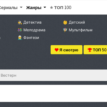
 Сериалы
Жанры
⭐ ТОП 100
🕵️‍♂️ Детектив
👶 Детский
👫 Мелодрама
🧚‍♀️ Мультфильм
а
🧝‍♂️ Фэнтези
Я смотрю
ТОП 50
Вестерн