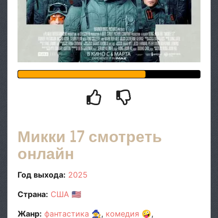
Микки 17 смотреть
онлайн
Год выхода:
2025
Страна:
США
🇺🇸
Жанр:
фантастика
🧙‍♀️
комедия
🤪